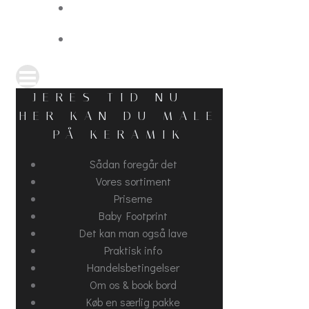
JERES TID NU -
HER KAN DU MALE
PÅ KERAMIK
Sådan foregår det
Vores sortiment
Priserne
Baby Footprint
Det kan man også lave
Praktisk info
Handelsbetingelser
Om os & book bord
Køb en særlig pakke