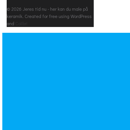
© 2026 Jeres tid nu - her kan du male på
keramik. Created for free using WordPress
and
Colibri