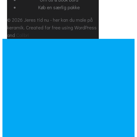
Køb en særlig pakke
© 2026 Jeres tid nu - her kan du male på
keramik. Created for free using WordPress
and
Colibri