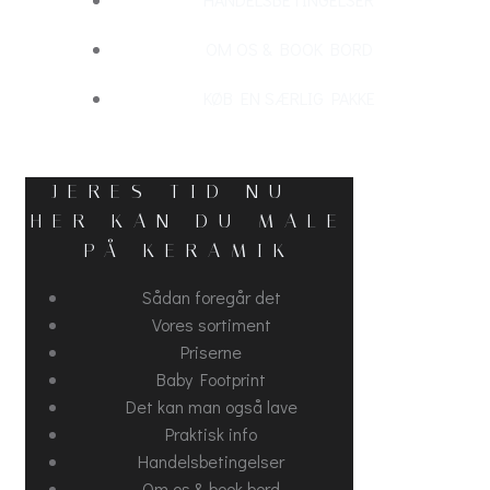
OM OS & BOOK BORD
KØB EN SÆRLIG PAKKE
JERES TID NU -
HER KAN DU MALE
PÅ KERAMIK
Sådan foregår det
Vores sortiment
Priserne
Baby Footprint
Det kan man også lave
Praktisk info
Handelsbetingelser
Om os & book bord